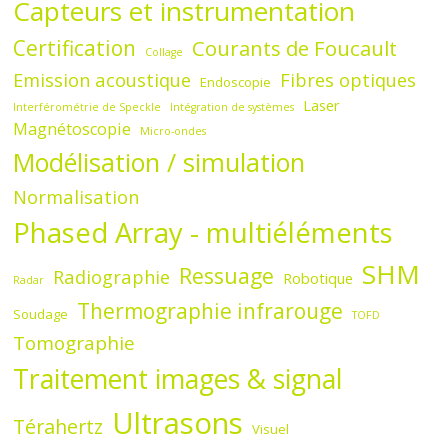
Capteurs et instrumentation
Certification
Courants de Foucault
Collage
Emission acoustique
Fibres optiques
Endoscopie
Laser
Interférométrie de Speckle
Intégration de systèmes
Magnétoscopie
Micro-ondes
Modélisation / simulation
Normalisation
Phased Array - multiéléments
SHM
Ressuage
Radiographie
Robotique
Radar
Thermographie infrarouge
Soudage
TOFD
Tomographie
Traitement images & signal
Ultrasons
Térahertz
Visuel