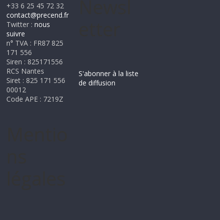
Newsl
+33 6 25 45 72 32
contact@precend.fr
etter
Twitter :
nous
suivre
n° TVA : FR87 825
171 556
Siren : 825171556
RCS Nantes
S'abonner à la liste
Siret : 825 171 556
de diffusion
00012
Code APE : 7219Z
Mentio
ns
légales