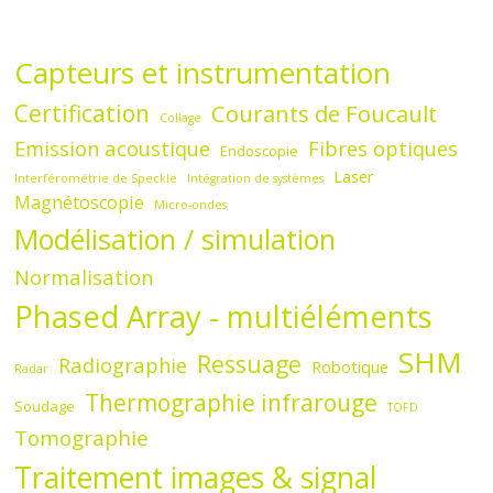
Capteurs et instrumentation
Certification
Courants de Foucault
Collage
Emission acoustique
Fibres optiques
Endoscopie
Laser
Interférométrie de Speckle
Intégration de systèmes
Magnétoscopie
Micro-ondes
Modélisation / simulation
Normalisation
Phased Array - multiéléments
SHM
Ressuage
Radiographie
Robotique
Radar
Thermographie infrarouge
Soudage
TOFD
Tomographie
Traitement images & signal