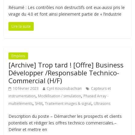
Résumé : Les contrôles non destructifs ont eux-aussi pris le
virage du 4.0 et font ainsi pleinement partie de « l’industrie
Lire la suite
Emplois
[Archive] Trop tard ! [Offre] Business
Développer /Responsable Technico-
Commercial (H/F)
10 février 2023
Cyril Kouzoubachian
Capteurs et
,
,
instrumentation
Modélisation / simulation
Phased Array -
,
,
,
multiéléments
SHM
Traitement images & signal
Ultrasons
Description du poste – Démarcher les prospects et clients
potentiels et rédiger les offres technico commerciales.–
Définir et mettre en