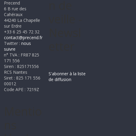
n de
Precend
6 B rue des
veille -
Cahéraux
44240 La Chapelle
sur Erdre
Newsl
+33 6 25 45 72 32
contact@precend.fr
etter
Twitter :
nous
suivre
n° TVA : FR87 825
171 556
Siren : 825171556
RCS Nantes
S'abonner à la liste
Siret : 825 171 556
de diffusion
00012
Code APE : 7219Z
Mentio
ns