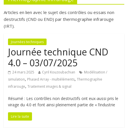
Articles en lien avec le sujet des contrôles ou essais non
destructifs (CND ou END) par thermographie infrarouge
(IRT).
Journées techniques
Journée technique CND
4.0 – 03/07/2025
24 mars 2025
Cyril Kouzoubachian
Modélisation /
,
,
simulation
Phased Array - multiéléments
Thermographie
,
infrarouge
Traitement images & signal
Résumé : Les contrôles non destructifs ont eux-aussi pris le
virage du 4.0 et font ainsi pleinement partie de « l’industrie
Lire la suite