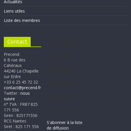
Actualités
Liens utiles
Liste des membres
Bulleti
Contact
n de
Precend
6 B rue des
veille -
Cahéraux
44240 La Chapelle
sur Erdre
Newsl
+33 6 25 45 72 32
contact@precend.fr
etter
Twitter :
nous
suivre
n° TVA : FR87 825
171 556
Siren : 825171556
RCS Nantes
S'abonner à la liste
Siret : 825 171 556
de diffusion