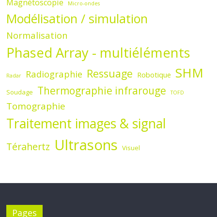
Magnétoscopie
Micro-ondes
Modélisation / simulation
Normalisation
Phased Array - multiéléments
SHM
Ressuage
Radiographie
Robotique
Radar
Thermographie infrarouge
Soudage
TOFD
Tomographie
Traitement images & signal
Ultrasons
Térahertz
Visuel
Pages