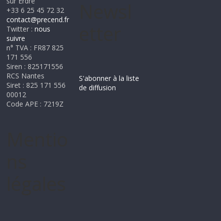
sur Erdre
Newsl
+33 6 25 45 72 32
contact@precend.fr
etter
Twitter :
nous
suivre
n° TVA : FR87 825
171 556
Siren : 825171556
RCS Nantes
S'abonner à la liste
Siret : 825 171 556
de diffusion
00012
Code APE : 7219Z
Mentio
ns
légales