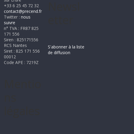
Newsl
+33 6 25 45 72 32
contact@precend.fr
etter
Twitter :
nous
suivre
n° TVA : FR87 825
171 556
Siren : 825171556
RCS Nantes
S'abonner à la liste
Siret : 825 171 556
de diffusion
00012
Code APE : 7219Z
Mentio
ns
légales