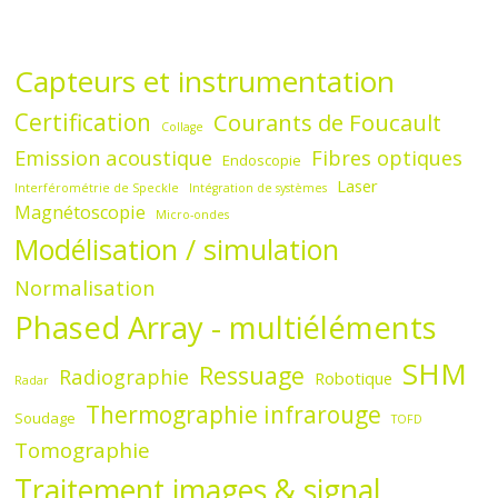
Capteurs et instrumentation
Certification
Courants de Foucault
Collage
Emission acoustique
Fibres optiques
Endoscopie
Laser
Interférométrie de Speckle
Intégration de systèmes
Magnétoscopie
Micro-ondes
Modélisation / simulation
Normalisation
Phased Array - multiéléments
SHM
Ressuage
Radiographie
Robotique
Radar
Thermographie infrarouge
Soudage
TOFD
Tomographie
Traitement images & signal