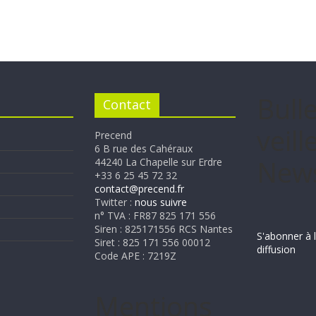
Bull
Contact
veille
Precend
6 B rue des Cahéraux
News
44240 La Chapelle sur Erdre
+33 6 25 45 72 32
contact@precend.fr
Twitter :
nous suivre
n° TVA : FR87 825 171 556
Siren : 825171556 RCS Nantes
S'abonner à l
Siret : 825 171 556 00012
diffusion
Code APE : 7219Z
Mentions