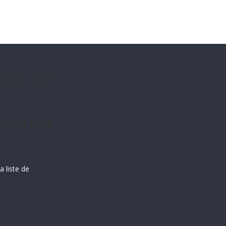
etin de
 -
letter
a liste de