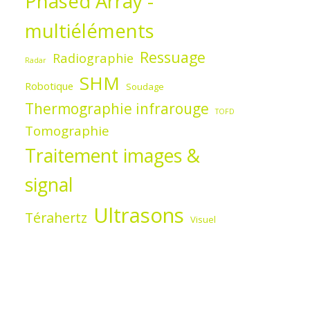
Phased Array -
multiéléments
Ressuage
Radiographie
Radar
SHM
Robotique
Soudage
Thermographie infrarouge
TOFD
Tomographie
Traitement images &
signal
Ultrasons
Térahertz
Visuel