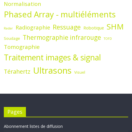
Normalisation
Phased Array - multiéléments
SHM
Ressuage
Radiographie
Robotique
Radar
Thermographie infrarouge
Soudage
TOFD
Tomographie
Traitement images & signal
Ultrasons
Térahertz
Visuel
Pages
Abonnement listes de diffusion