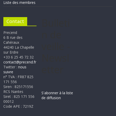
Liste des membres
Bulleti
Contact
n de
Precend
6 B rue des
veille -
Cahéraux
44240 La Chapelle
sur Erdre
Newsl
+33 6 25 45 72 32
contact@precend.fr
etter
Twitter :
nous
suivre
n° TVA : FR87 825
171 556
Siren : 825171556
RCS Nantes
S'abonner à la liste
Siret : 825 171 556
de diffusion
00012
Code APE : 7219Z