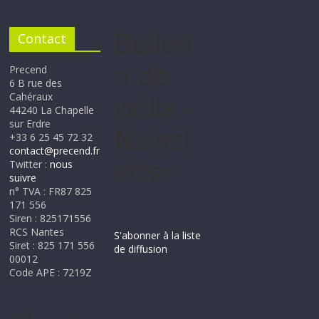
Bulleti
Contact
n de
Precend
6 B rue des
veille -
Cahéraux
44240 La Chapelle
sur Erdre
Newsl
+33 6 25 45 72 32
contact@precend.fr
etter
Twitter :
nous
suivre
n° TVA : FR87 825
171 556
Siren : 825171556
RCS Nantes
S'abonner à la liste
Siret : 825 171 556
de diffusion
00012
Code APE : 7219Z