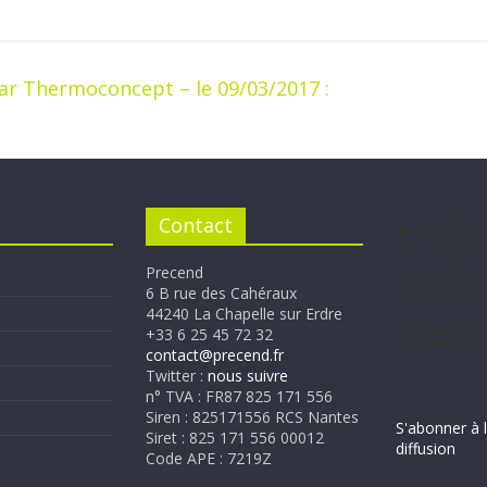
r Thermoconcept – le 09/03/2017 :
Bull
Contact
veille
Precend
6 B rue des Cahéraux
News
44240 La Chapelle sur Erdre
+33 6 25 45 72 32
contact@precend.fr
Twitter :
nous suivre
n° TVA : FR87 825 171 556
Siren : 825171556 RCS Nantes
S'abonner à l
Siret : 825 171 556 00012
diffusion
Code APE : 7219Z