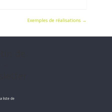
Exemples de réalisations
→
etin de
 -
letter
a liste de