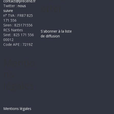
contact@precend.fr
etter
Twitter :
nous
suivre
n° TVA : FR87 825
171 556
Siren : 825171556
RCS Nantes
S'abonner à la liste
Siret : 825 171 556
de diffusion
00012
Code APE : 7219Z
Mentio
ns
légales
Mentions légales