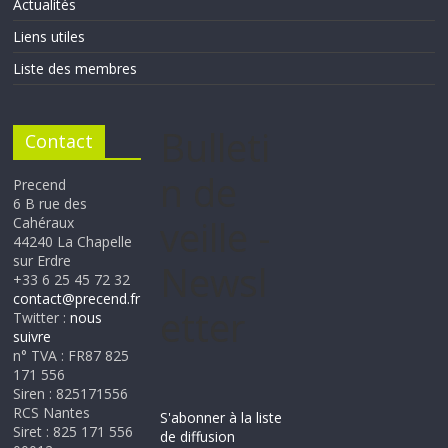
Actualités
Liens utiles
Liste des membres
Bulleti
Contact
n de
Precend
6 B rue des
veille -
Cahéraux
44240 La Chapelle
sur Erdre
Newsl
+33 6 25 45 72 32
contact@precend.fr
etter
Twitter :
nous
suivre
n° TVA : FR87 825
171 556
Siren : 825171556
RCS Nantes
S'abonner à la liste
Siret : 825 171 556
de diffusion