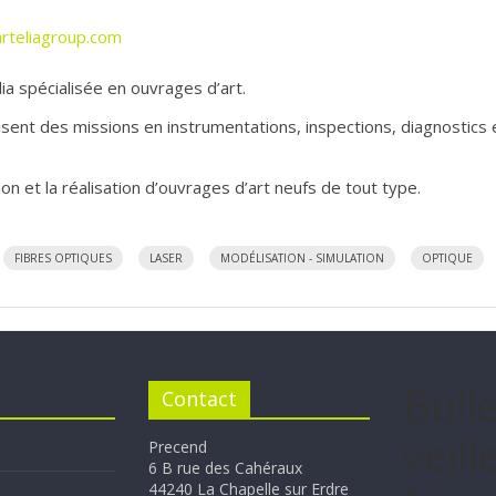
rteliagroup.com
elia spécialisée en ouvrages d’art.
isent des missions en instrumentations, inspections, diagnostics 
tion et la réalisation d’ouvrages d’art neufs de tout type.
FIBRES OPTIQUES
LASER
MODÉLISATION - SIMULATION
OPTIQUE
Bull
Contact
veille
Precend
6 B rue des Cahéraux
44240 La Chapelle sur Erdre