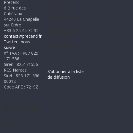
n de
Precend
6 B rue des
veille -
Cahéraux
44240 La Chapelle
sur Erdre
Newsl
+33 6 25 45 72 32
contact@precend.fr
etter
Twitter :
nous
suivre
n° TVA : FR87 825
171 556
Siren : 825171556
RCS Nantes
S'abonner à la liste
Siret : 825 171 556
de diffusion
00012
Code APE : 7219Z
Mentio
ns