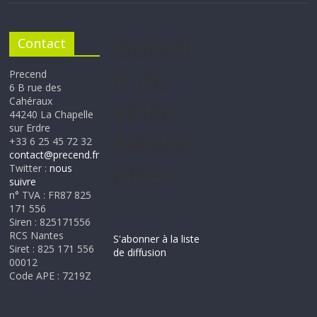
Bulleti
Contact
n de
Precend
6 B rue des
veille -
Cahéraux
44240 La Chapelle
sur Erdre
Newsl
+33 6 25 45 72 32
contact@precend.fr
etter
Twitter :
nous
suivre
n° TVA : FR87 825
171 556
Siren : 825171556
RCS Nantes
S'abonner à la liste
Siret : 825 171 556
de diffusion
00012
Code APE : 7219Z